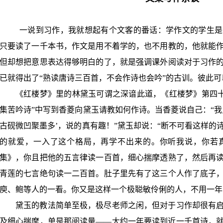
一说到习作，我就想起有个文客的番话：学作文的学生是
只要读了一千本书，作文是用不着学的，也不用教的，他就能
但却想把意思表达得够明白的了，就是强调课外阅读对于习作
已就得出了“熟读唐诗三百首，不会作诗也会吟”的古训。彼此
《红楼梦》里的林黛玉可谓之深谙此道，《红楼梦》第四十
集苦吟诗
”
中写到香菱向黛玉请教如何作诗。当香菱说自己：
“
我
古砚微凹聚墨多
’
，说的真有趣！
”
黛玉却说：
“
断不可看这样的
的就爱，一入了这个格局，再学不出来的。你听我说，你若
集》，你且把他的五言律读一百首，细心揣摩透熟了，然后再
青莲的七言绝句读一二百首。肚子里先有了这三个人作了底子
庾、鲍等人的一看。你又是这样一个极聪敏伶俐的人，不用一年
黛玉的教法简单至极，极尽老师之闲，但对于习作却很有
及细心揣摩，单是那阅读量——大约一年要读到近一千首诗，