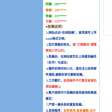
阿编：
293*****
詹编：
226*****
佟编：
257*****
王编：
133*****
●投稿说明：
1.网站点击“在线投稿”，逐项填写上传
word格式文档；
2.如文章题目较长，
填“文章题目”请精
简到15字以内
；
3.投稿后，在网站首页右上角看到编号
（名字）为成功；
4.稿件初审时间15日，请关注公告和邮
件通知,逾期未审可重新投稿；
5.工作繁忙，
收到邮件不打算发者请勿
添加编辑Q
；
6.概不接受中介投稿的录用查询和真假
鉴定；
7.严禁一稿多投和重复投稿。
8.发表程序：
初审录用-联系编辑-支付