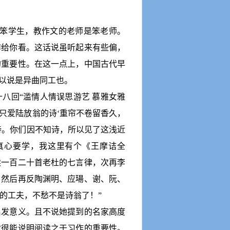
笨学生，教作文的老师是笨老师。
作给你看。这话说虽听起来有些偏，
的重要性。在这一点上，中国古代早
可以说是异曲同工也。
八回“滥情人情误思游艺 慕雅女雅
只爱陆放翁的诗
‘
重帘不卷留香久，
诗。你们因不知诗，所以见了这浅近
真心要学，我这里有个《王摩诘全
读一百二十首老杜的七言律，次再李
，然后再反陶渊明、应瑒、谢、阮、
的工夫，不愁不是诗翁了！”
启发意义。且不说她提到的名家高度
就很能说明阅读之于习作的重要性。