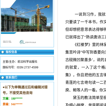
一说到习作，我就
只要读了一千本书，作
但却想把意思表达得够
已就得出了“熟读唐诗三
《红楼梦》里的林
集苦吟诗
”
中写到香菱向
版权信息
古砚微凹聚墨多
’
，说的
主管/主办：前沿科学出版社
的就爱，一入了这个格
国标刊号：ISSN 2737-4599
集》，你且把他的五言
联系我们
青莲的七言绝句读一二
●
以下为审稿通过后和编辑对接
庾、鲍等人的一看。你
号，不接受其他咨询
黛玉的教法简单至
文编：
180*****
景编：
946*****
及细心揣摩，单是那阅