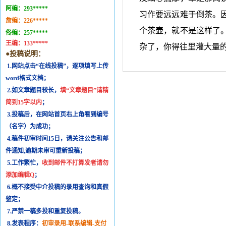
阿编：
293*****
习作要远远难于倒茶。
詹编：
226*****
个茶壶，就不是这样了
佟编：
257*****
王编：
133*****
杂了，你得往里灌大量
●投稿说明：
1.网站点击“在线投稿”，逐项填写上传
word格式文档；
2.如文章题目较长，
填“文章题目”请精
简到15字以内
；
3.投稿后，在网站首页右上角看到编号
（名字）为成功；
4.稿件初审时间15日，请关注公告和邮
件通知,逾期未审可重新投稿；
5.工作繁忙，
收到邮件不打算发者请勿
添加编辑Q
；
6.概不接受中介投稿的录用查询和真假
鉴定；
7.严禁一稿多投和重复投稿。
8.发表程序：
初审录用-联系编辑-支付