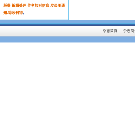
版费-编辑处理-作者核对信息-发录用通
知-等收刊物
。
杂志首页
杂志简