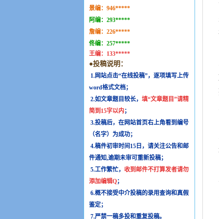
景编：
946*****
阿编：
293*****
詹编：
226*****
佟编：
257*****
王编：
133*****
●投稿说明：
1.网站点击“在线投稿”，逐项填写上传
word格式文档；
2.如文章题目较长，
填“文章题目”请精
简到15字以内
；
3.投稿后，在网站首页右上角看到编号
（名字）为成功；
4.稿件初审时间15日，请关注公告和邮
件通知,逾期未审可重新投稿；
5.工作繁忙，
收到邮件不打算发者请勿
添加编辑Q
；
6.概不接受中介投稿的录用查询和真假
鉴定；
7.严禁一稿多投和重复投稿。