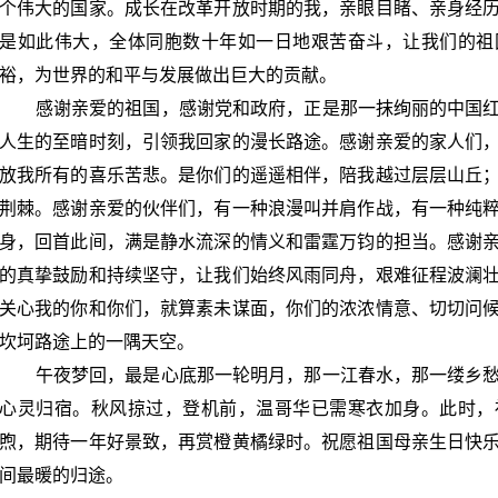
个伟大的国家。成长在改革开放时期的我，亲眼目睹、亲身经
是如此伟大，全体同胞数十年如一日地艰苦奋斗，让我们的祖
裕，为世界的和平与发展做出巨大的贡献。
感谢亲爱的祖国，感谢党和政府，正是那一抹绚丽的中国
人生的至暗时刻，引领我回家的漫长路途。感谢亲爱的家人们
放我所有的喜乐苦悲。是你们的遥遥相伴，陪我越过层层山丘
荆棘。感谢亲爱的伙伴们，有一种浪漫叫并肩作战，有一种纯
身，回首此间，满是静水流深的情义和雷霆万钧的担当。感谢
的真挚鼓励和持续坚守，让我们始终风雨同舟，艰难征程波澜
关心我的你和你们，就算素未谋面，你们的浓浓情意、切切问
坎坷路途上的一隅天空。
午夜梦回，最是心底那一轮明月，那一江春水，那一缕乡
心灵归宿。秋风掠过，登机前，温哥华已需寒衣加身。此时，
煦，期待一年好景致，再赏橙黄橘绿时。祝愿祖国母亲生日快
间最暖的归途。