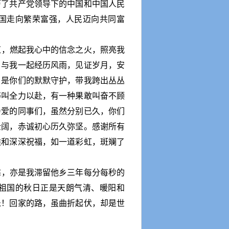
历了共产党领导下的中国和中国人民
国走向繁荣富强，人民迈向共同富
红，燃起我心中的信念之火，照亮我
，与我一起经历风雨，见证岁月，安
；是你们的默默守护，带我跨出丛丛
粹叫全力以赴，有一种果敢叫奋不顾
亲爱的同事们，虽然分别已久，你们
壮阔，赤诚初心历久弥坚。感谢所有
候和深深祝福，如一道彩虹，斑斓了
愁，亦是我滞留他乡三年每分每秒的
祖国的秋日正是天朗气清、暖阳和
乐！回家的路，虽曲折起伏，却是世