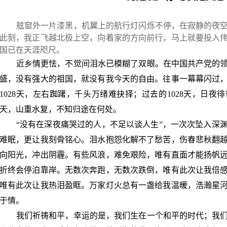
舷窗外一片漆黑，机翼上的航行灯闪烁不停，在寂静的夜
此刻，我正飞越北极上空，向着家的方向前行，马上就要投入
国已在天涯咫尺。
近乡情更怯，不觉间泪水已模糊了双眼。在中国共产党的
盛，没有强大的祖国，就没有我今天的自由。往事一幕幕闪过
1028
天，左右踟躇，千头万绪难抉择；过去的
1028
天，日夜徘
天，山重水复，不知归途在何处。
“没有在深夜痛哭过的人，不足以谈人生”，一次次坠入深
难眠，更让我刻骨铭心。泪水抱怨化解不了愁苦，伤春悲秋翻
向阳光，冲出阴霾。有些风浪，难免艰险，唯有直面才能扬帆
折终会停泊靠岸。无数次奔跑，无数次跌倒，唯有此次让我倍
唯有此次让我热泪盈眶。万家灯火总有一盏给我温暖，浩瀚星
于情。
我们祈祷和平，幸运的是，我们生在一个和平的时代；我