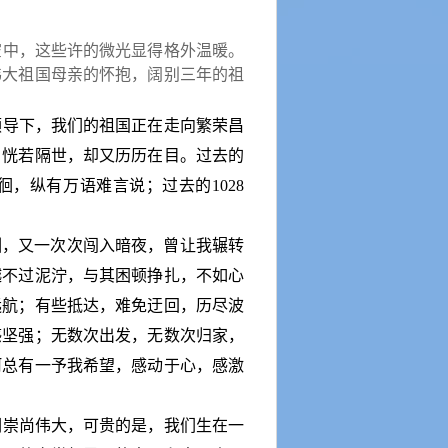
空中，这些许的微光显得格外温暖。
伟大祖国母亲的怀抱，阔别三年的祖
领导下，我们的祖国正在走向繁荣昌
，恍若隔世，却又历历在目。过去的
徊，纵有万语难言说；过去的
1028
渊，又一次次闯入暗夜，曾让我辗转
越不过泥泞，与其困顿挣扎，不如心
远航；有些抵达，难免迂回，历尽波
感坚强；无数次出发，无数次归家，
河总有一予我希望，感动于心，感激
们崇尚伟大，可贵的是，我们生在一