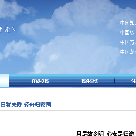
中国知
中国核
中国万
中国龙
在线投稿
稿件查询
付
日犹未晚 轻舟归家国
月是故乡明 心安是归途