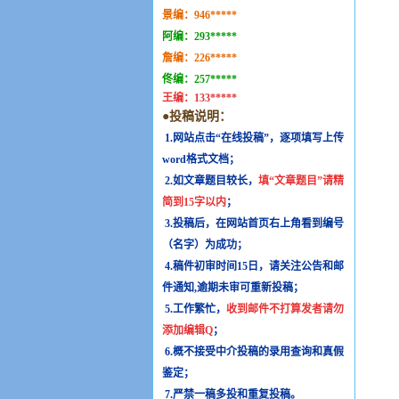
景编：
946*****
阿编：
293*****
詹编：
226*****
佟编：
257*****
王编：
133*****
●投稿说明：
1.网站点击“在线投稿”，逐项填写上传
word格式文档；
2.如文章题目较长，
填“文章题目”请精
简到15字以内
；
3.投稿后，在网站首页右上角看到编号
（名字）为成功；
4.稿件初审时间15日，请关注公告和邮
件通知,逾期未审可重新投稿；
5.工作繁忙，
收到邮件不打算发者请勿
添加编辑Q
；
6.概不接受中介投稿的录用查询和真假
鉴定；
7.严禁一稿多投和重复投稿。