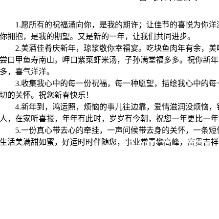
1.愿所有的祝福涌向你，是我的期许；让佳节的喜悦为你
你拥抱，是我的期望。又是新的一年，让我们共同进步。
2.美酒佳肴庆新年，琼浆敬你幸福宴。吃块鱼肉年有余，
尝口甲鱼寿南山。呷口紫菜虾米汤，子孙满堂福多多。祝你新年
多，喜气洋洋。
3
.收集我心中的每一份祝福，每一种愿望，描绘我心中的每
切的关怀。祝您新春快乐！
4.新年到，鸿运照，烦恼的事儿往边靠，爱情滋润没烦恼
人，在家听喜报，年年有此时，岁岁有今朝，祝您一年更比一年
5.一份真心带去心的牵挂，一声问候带去身的关怀，一条
生活美满甜如蜜，好运时时伴随您，事业常青攀高峰，富贵吉祥