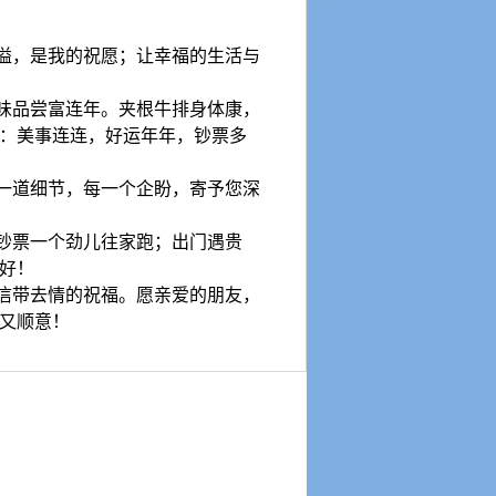
洋溢，是我的祝愿；让幸福的生活与
美味品尝富连年。夹根牛排身体康，
：美事连连，好运年年，钞票多
一道细节，每一个企盼，寄予您深
，钞票一个劲儿往家跑；出门遇贵
好！
短信带去情的祝福。愿亲爱的朋友，
又顺意！