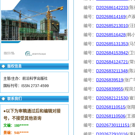
编号：
D202686142233
(陈
编号：
D20268614169
(卢
编号：
D202685213010
(汪
编号：
D20268516428
(韩
编号：
D202685131353
(马
编号：
D202684153942
(卫
编号：
D202684124721
(常
版权信息
编号：
D202683211348
(陈
主管/主办：前沿科学出版社
编号：
D2026839519
(张广
国标刊号：ISSN 2737-4599
编号：
D2026839955
(程凤
编号：
D202682121530
(崔
联系我们
编号：
D20268110515
(张
●
以下为审稿通过后和编辑对接
编号：
D20268110506
(王
号，不接受其他咨询
编号：
D2026730111151
(
文编：
180*****
景编：
946*****
编号：
D202672910116
(李