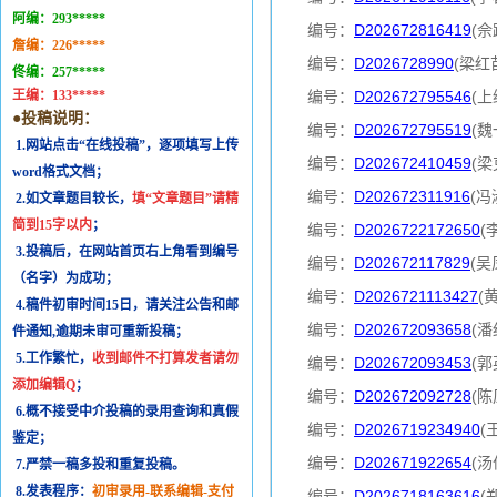
阿编：
293*****
编号：
D202672816419
(佘
詹编：
226*****
编号：
D2026728990
(梁红
佟编：
257*****
王编：
133*****
编号：
D202672795546
(上
●投稿说明：
编号：
D202672795519
(魏
1.网站点击“在线投稿”，逐项填写上传
编号：
D202672410459
(梁
word格式文档；
编号：
D202672311916
(冯
2.如文章题目较长，
填“文章题目”请精
简到15字以内
；
编号：
D2026722172650
(
3.投稿后，在网站首页右上角看到编号
编号：
D202672117829
(吴
（名字）为成功；
编号：
D2026721113427
(
4.稿件初审时间15日，请关注公告和邮
编号：
D202672093658
(潘
件通知,逾期未审可重新投稿；
5.工作繁忙，
收到邮件不打算发者请勿
编号：
D202672093453
(郭
添加编辑Q
；
编号：
D202672092728
(陈
6.概不接受中介投稿的录用查询和真假
编号：
D2026719234940
(
鉴定；
编号：
D202671922654
(汤
7.严禁一稿多投和重复投稿。
8.发表程序：
初审录用-联系编辑-支付
编号：
D2026718163616
(