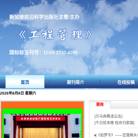
新加坡前沿科学出版社主管/主办
国标标准刊号：ISSN 2737-4599
首页
期刊简介
在线投稿
2026年8月8日 星期六
要闻
[万马奔腾凌云志]
[千日犹未晚 轻舟归家国]
[《如梦令》——豆蔻梢头