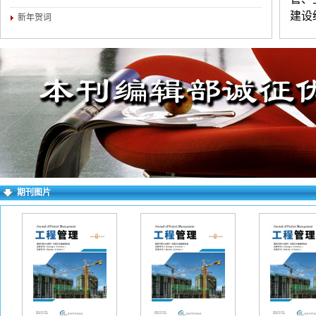
建设
新年贺词
造价
织与
监理
练。
一般
月、
稿保
件进
期刊图片
填写
档。
看不
字以
请填