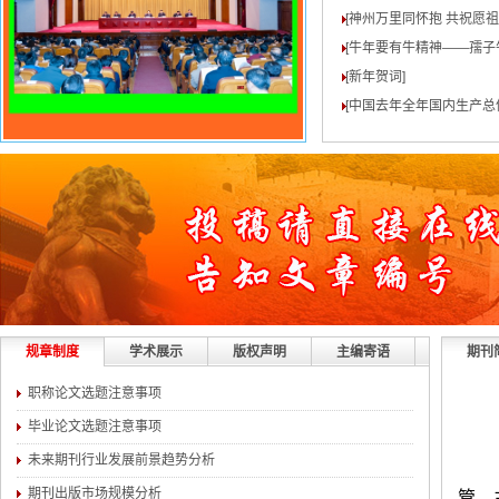
[神州万里同怀抱 共祝愿
[牛年要有牛精神——孺子
[新年贺词
]
[中国去年全年国内生产总值
规章制度
学术展示
版权声明
主编寄语
期刊
职称论文选题注意事项
毕业论文选题注意事项
未来期刊行业发展前景趋势分析
期刊出版市场规模分析
管、